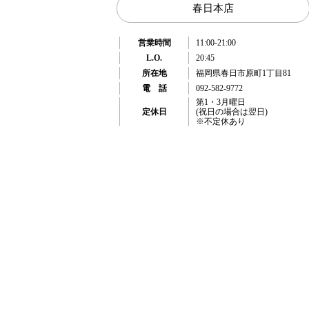
春日本店
営業時間
11:00-21:00
L.O.
20:45
所在地
福岡県春日市原町1丁目81
電 話
092-582-9772
第1・3月曜日
定休日
(祝日の場合は翌日)
※不定休あり