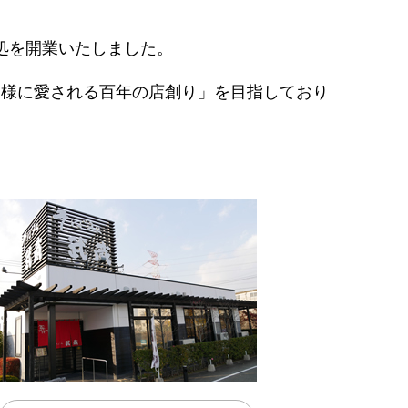
処を
開業いたしました。
皆様に愛される百年の店創り」
を目指しており