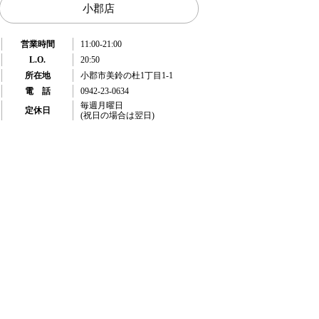
小郡店
営業時間
11:00-21:00
L.O.
20:50
所在地
小郡市美鈴の杜1丁目1-1
電 話
0942-23-0634
毎週月曜日
定休日
(祝日の場合は翌日)