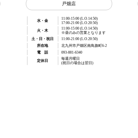
戸畑店
11:00-15:00 (L.O.14:50)
水・金
17:00-21:00 (L.O.20:50)
11:00-15:00 (L.O.14:50)
火・木
※昼のみの営業となります
土・日・祝日
11:00-21:00 (L.O.20:50)
所在地
北九州市戸畑区南鳥旗町6-2
電 話
093-881-6340
毎週月曜日
定休日
(祝日の場合は翌日)