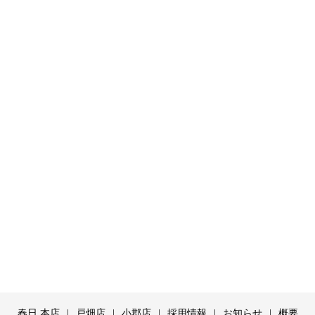
春日 本店
戸畑店
小郡店
採用情報
お知らせ
概要