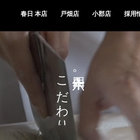
春日 本店
戸畑店
小郡店
採用
こ
。
だ
わ
り
け
ま
し