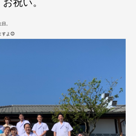
、お祝い。
生日。
すよ😊