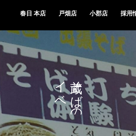
春日 本店
戸畑店
小郡店
採用
イ
そ
ベ
ば
ン
の
ト