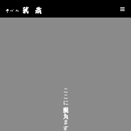
こ
こ
に
を
し
ま
す
。