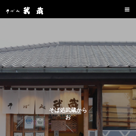
そ
ば
処
武
蔵
か
ら
お
知
ら
せ