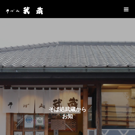
そ
ば
処
武
蔵
か
ら
お
知
ら
せ