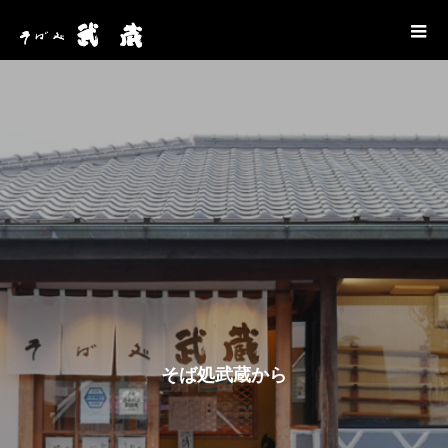
そ
ば
処
武
蔵
か
ら
お
知