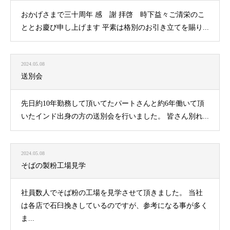
おかげさまで三十周年 感 謝 拝啓 時下益々ご清栄のこ
ととお慶び申し上げます 平素は格別のお引き立てを賜り...
2024.05.08
送別会
先日約10年勤務して頂いてたパートさんと約6年働いて頂
いたインド出身の方の送別会を行いました。 皆さん別れ...
2024.05.08
そばの製粉工場見学
社員数人でそば粉の工場を見学させて頂きました。 当社
は各店で石臼挽きしているのですが、参考になる事が多く
ま...